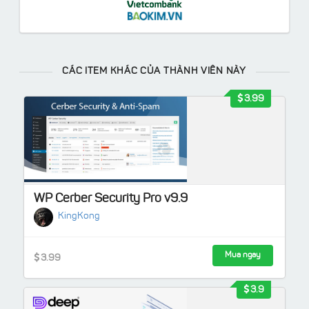
CÁC ITEM KHÁC CỦA THÀNH VIÊN NÀY
3.99
WP Cerber Security Pro v9.9
KingKong
Mua ngay
3.99
3.9