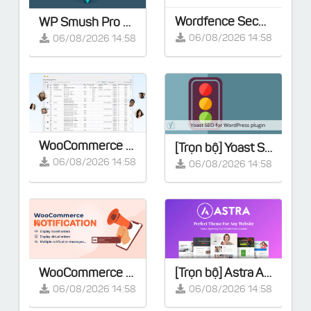
Wordfence Security Premium v8.2.2 - [Activated]
WP Smush Pro v4.3.0 – [Activated]
06/08/2026 14:58
06/08/2026 14:58
WooCommerce Smart Manager Pro v8.95.0
[Trọn bộ] Yoast SEO Premium v28.2 - Full Extensions
06/08/2026 14:58
06/08/2026 14:58
WooCommerce Notification | Boost Your Sales - Live Feed Sales - Recent Sales Popup - Upsells
[Trọn bộ] Astra Agency Bundle - Lifetime
06/08/2026 14:58
06/08/2026 14:58