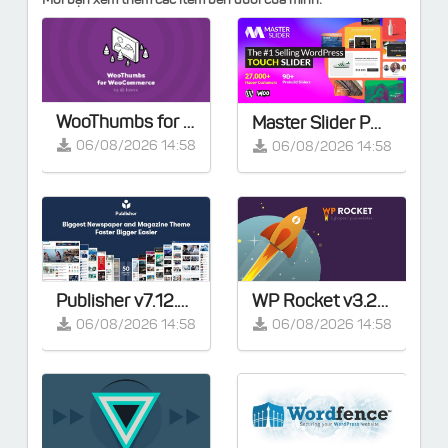
Mời bạn xem thêm các item bên dưới của mình:
WooThumbs for WooCommerce v5.13.2
Master Slider PRO v3.7.7 - Touch Layer Slider WordPress Plugin
06/08/2026 14:58
06/08/2026 14:58
Publisher v7.12.0 – Magazine News Blog AMP – Full Demos
WP Rocket v3.23.1 – Cache Plugin for WordPress
06/08/2026 14:58
06/08/2026 14:58