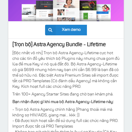
Xem demo
[Trọn bộ] Astra Agency Bundle - Lifetime
[Độc nhất vô nhị] Trọn bộ Astra Agency-Lifetime cực hot
cho các tín đồ yêu thích bộ Plugins này nhưng chưa gom đủ
lúa để mua Key vì nó quá đắt đỏ. Bộ Astra Agency-Lifetime
có giá $699 nhưng hôm nay bạn chỉ cần $6.99 là bạn đã có
thể sở hữu nó. Đặc biệt
Astra Premium Sites
sẽ import được
tất cả PRO Templates (Có đánh dấu Agency) mà không cần
Key. Kích hoạt full các chức năng PRO.
Trên 100+ Agency Starter Sites đang chờ bạn khám phá.
Bạn nhận được gì khi mua bộ
Astra Agency-Lifetime này:
- Trọn bộ Astra Agency chính hãng (Phang thoải mái mà
không sợ HIV/AIDS, giang mai... kkk :))
- Đ
ã được kích hoạt sẵn để s
ử dụng full các chức năng PRO.
Import được tất cả PRO Templates