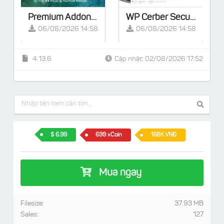
Premium Addons PRO for Elementor v2.9.57 [Activated]
WP Cerber Security Pro v9.9
06/08/2026 14:58
06/08/2026 14:58
4.13.6
Cập nhật: 02/08/2026 17:52
6.99
699 xCoin
168K VNĐ
Mua ngay
Filesize:
37.93 MB
Sales:
127