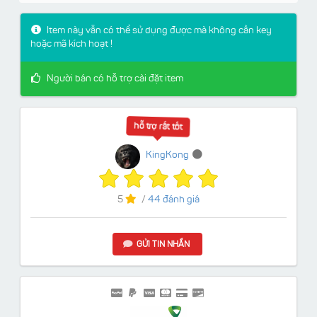
Item này vẫn có thể sử dụng được mà không cần key
hoặc mã kích hoạt !
Người bán có hỗ trợ cài đặt item
hỗ trợ rất tốt
KingKong
5
/
44 đánh giá
GỬI TIN NHẮN