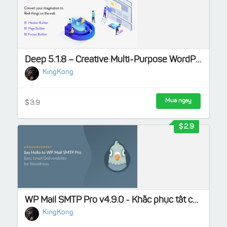
Deep 5.1.8 – Creative Multi-Purpose WordPress Theme
KingKong
Mua ngay
3.9
2.9
WP Mail SMTP Pro v4.9.0 - Khắc phục tất cả các vấn đề về WordPress không gửi được email
KingKong