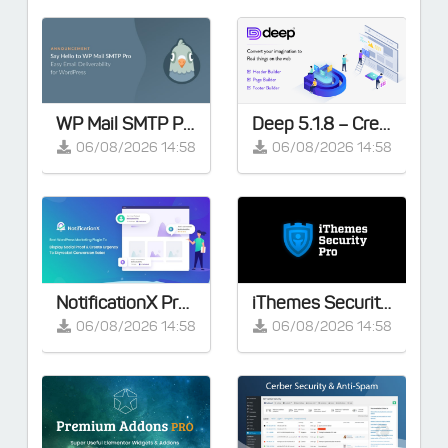
WP Mail SMTP Pro v4.9.0 - Khắc phục tất cả các vấn đề về WordPress không gửi được email
Deep 5.1.8 – Creative Multi-Purpose WordPress Theme
06/08/2026 14:58
06/08/2026 14:58
NotificationX Pro v3.1.5 – Giải pháp tiếp thị tốt nhất cho website WordPress của bạn
iThemes Security Pro v9.0.4
06/08/2026 14:58
06/08/2026 14:58