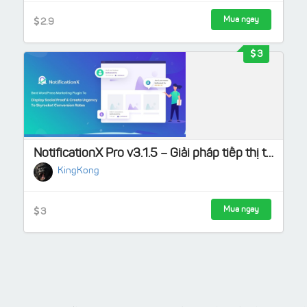
Mua ngay
2.9
3
NotificationX Pro v3.1.5 – Giải pháp tiếp thị tốt nhất cho website WordPress của bạn
KingKong
Mua ngay
3