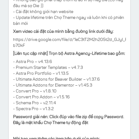
- Không bao giờ phải thấp thỏm lo âu vì sợ Key die (Có Key
đâu mà sợ Die :))
- Cài đặt không giới hạn website
- Update lifetime trên Chợ Theme ngay và luôn khi có phiên
bản mới
Xem video cài đặt của mình bằng đường link dưới đây:
https://drive.google.com/file/d/1eC3tT2M2h205t2d_GJyI_FVB0U
b70kF
[Liên tục cập nhật] Trọn bộ Astra Agency-Lifetime bao gồm:
- Astra Pro – v4.13.6
- Premium Starter Templates – v4.7.3
- Astra Pro Portfolio – v1.13.5
- Ultimate Addons for Beaver Builder – v1.37.6
- Ultimate Addons for Elementor – v1.45.3
- Convert Pro – v1.8.10
- Convert Pro Addon – v1.5.16
- Schema Pro – v2.11.4
- Spectra Pro – v1.3.2
Password giải nén: Click đúp vào file zip để copy Password.
Đây là mật khẩu Chợ Theme tự động đặt